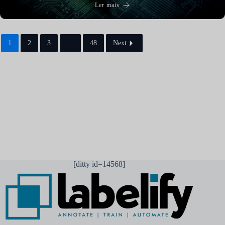
Ler mais
1
2
3
…
48
Next
[ditty id=14568]