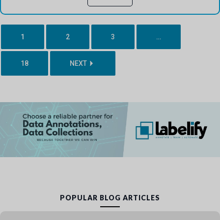
1
2
3
…
18
NEXT
POPULAR BLOG ARTICLES