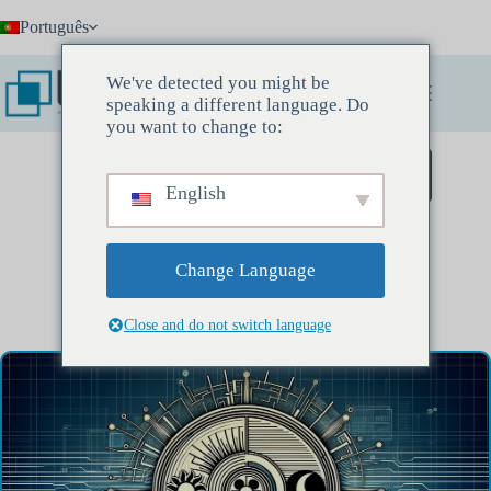
Pular
Português
para
o
conteúdo
We've detected you might be
speaking a different language. Do
you want to change to:
Agende uma reunião de descoberta
English
Change Language
MOST READ ARTICLS IN LAST 24 HOURS
Close and do not switch language