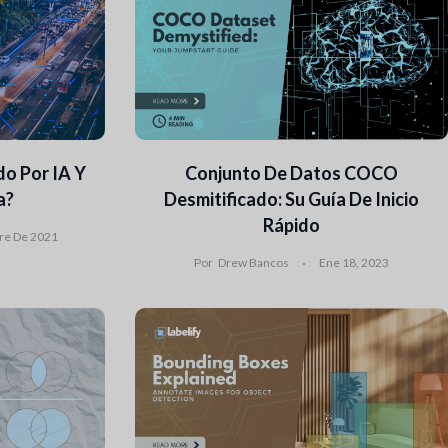
o Por IA Y
Conjunto De Datos COCO
a?
Desmitificado: Su Guía De Inicio
Rápido
re De 2021
Por
Drew Bancos
Ene 18, 2023