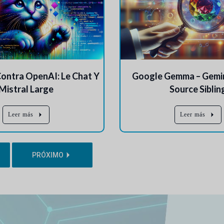
Contra OpenAI: Le Chat Y
Google Gemma – Gemin
Mistral Large
Source Siblin
Leer más
Leer más
PRÓXIMO