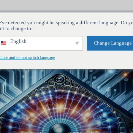
've detected you might be speaking a different language. Do y
ndustrias
Servicios
Empresa
nt to change to:
English
Change Language
Close and do not switch language