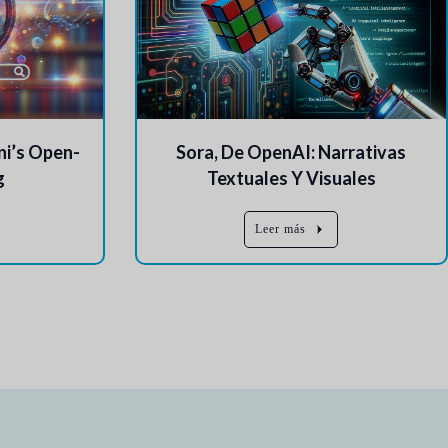
i’s Open-
Sora, De OpenAI: Narrativas
g
Textuales Y Visuales
Leer más