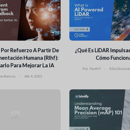
 Por Refuerzo A Partir De
¿Qué Es LiDAR Impulsad
mentación Humana (Rlhf):
Cómo Funcion
arlo Para Mejorar La IA
Por
Parth P
8 De Diciemb
ew Bancos
Abr 4, 2023