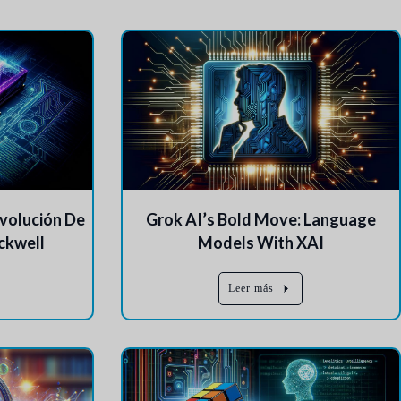
evolución De
Grok AI’s Bold Move: Language
ackwell
Models With XAI
Leer más