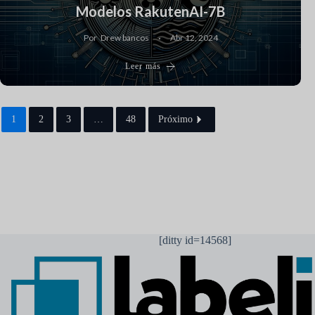
Modelos RakutenAI-7B
Por
Drew bancos
Abr 12, 2024
Leer más
1
2
3
…
48
Próximo
[ditty id=14568]