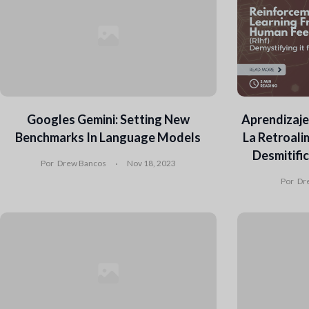
Googles Gemini: Setting New
Aprendizaje
Benchmarks In Language Models
La Retroali
Desmitific
Por
Drew Bancos
Nov 18, 2023
Por
Dr