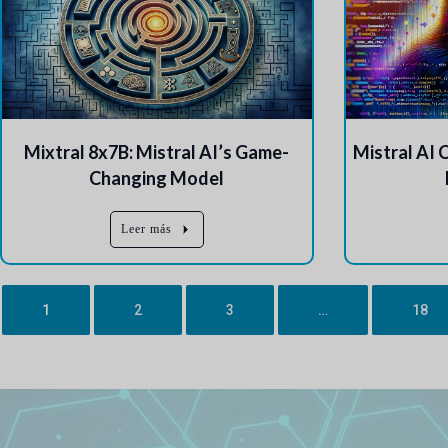
Mixtral 8x7B: Mistral AI’s Game-
Mistral AI 
Changing Model
Leer más
1
2
3
…
18