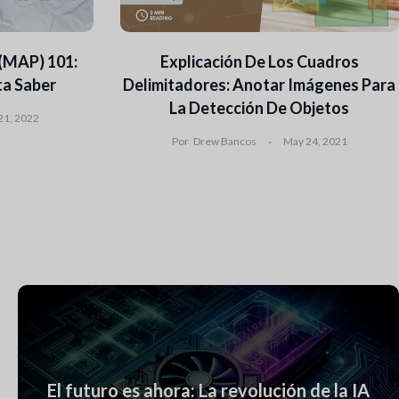
(mAP) 101:
Explicación De Los Cuadros
ta Saber
Delimitadores: Anotar Imágenes Para
La Detección De Objetos
21, 2022
Por
Drew Bancos
May 24, 2021
El futuro es ahora: La revolución de la IA