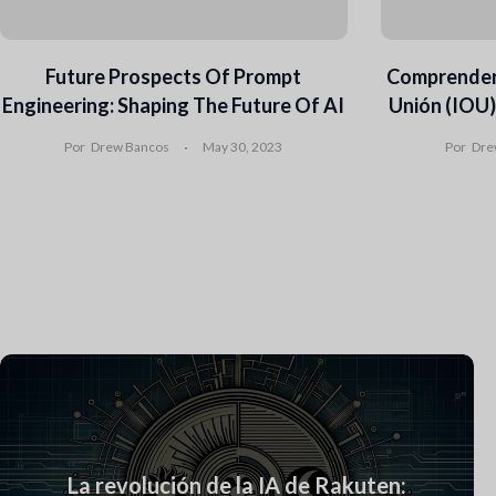
Future Prospects Of Prompt
Comprender 
Engineering: Shaping The Future Of AI
Unión (IOU)
Por
Drew Bancos
May 30, 2023
Por
Dre
La revolución de la IA de Rakuten: