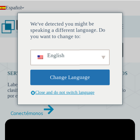
Saltar
Español
al
contenido
We've detected you might be
speaking a different language. Do
you want to change to:
Reserve una reunión de descubrimiento
English
SERVICIOS DE CATEGORIZACIÓN DE PRODUCTOS
Change Language
Labelify ofrece servicios de categorización de productos al
clasificar y etiquetar todas las formas de contenido generado
Close and do not switch language
por el usuario, como texto, video e imágenes.
Conectémonos