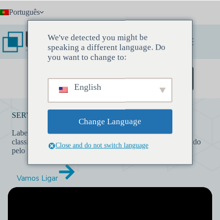
Pular
Português
para
o
conteúdo
We've detected you might be
speaking a different language. Do
you want to change to:
Agende uma reunião de descoberta
English
SERVIÇOS DE CATEGORIZAÇÃO DE PRODUTOS
Change Language
Labelify oferece serviços de categorização de produtos
classificando e rotulando todas as formas de conteúdo gerado
Close and do not switch language
pelo usuário, como texto, vídeo e imagens.
Vamos Ligar