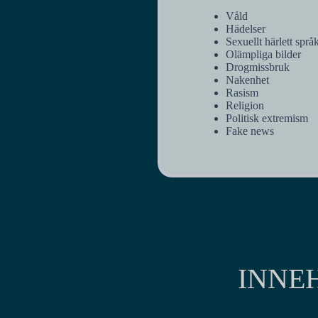
Våld
Hädelser
Sexuellt härlett språ
Olämpliga bilder
Drogmissbruk
Nakenhet
Rasism
Religion
Politisk extremism
Fake news
INNE