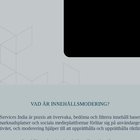
VAD ÄR INNEHÅLLSMODERING?
ervices India är praxis att övervaka, bedöma och filtrera innehåll base
marknadsplatser och sociala medieplattformar förlitar sig på användarg
itet, och moderering hjälper till att upprätthålla och upprätthålla riktl