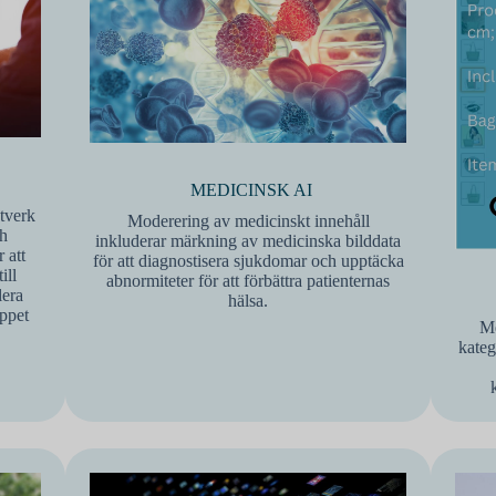
MEDICINSK AI
ätverk
Moderering av medicinskt innehåll
ch
inkluderar märkning av medicinska bilddata
 att
för att diagnostisera sjukdomar och upptäcka
ill
abnormiteter för att förbättra patienternas
lera
hälsa.
öppet
Me
kateg