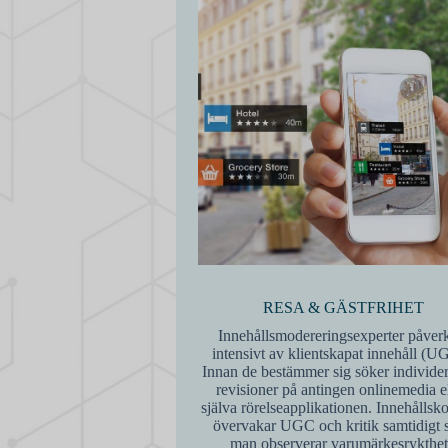
RESA & GÄSTFRIHET
Innehållsmodereringsexperter påver
intensivt av klientskapat innehåll (U
Innan de bestämmer sig söker individer
revisioner på antingen onlinemedia el
själva rörelseapplikationen. Innehållsko
övervakar UGC och kritik samtidigt
man observerar varumärkesrykthet