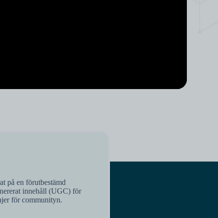
rat på en förutbestämd
enererat innehåll (UGC) för
injer för communityn.