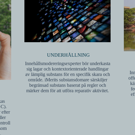
UNDERHÅLLNING
Innehållsmodereringsexperter bör underkasta
sig lagar och kontextorienterade handlingar
In
av lämplig substans för en specifik skara och
off
område. iMerits substansdomare särskiljer
kä
begränsad substans baserat på regler och
fe
märker dem för att utföra reparativ aktivitet.
ef
kas
GC).
 efter
ler
ntroll
 som
.