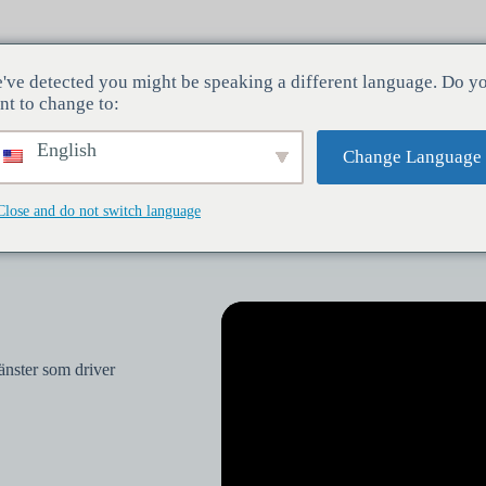
've detected you might be speaking a different language. Do y
Branscher
Tjänster
Företag
nt to change to:
English
Change Language
Close and do not switch language
jänster som driver