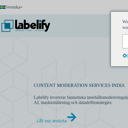
Hoppa
Svenska
till
innehåll
We
wa
CONTENT MODERATION SERVICES INDIA
Labelify levererar fantastiska innehållsmodereringst
AI, maskininlärning och datadriftsstrategier.
Låt oss ansluta