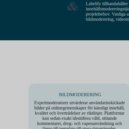
Labelify tillhandahåller
innehållsmodereringstjä
projektbehov. Vanliga a
bildmoderering, videom
BILDMODERERING
Expertmoderatorer utvärderar användarinskickade
bilder på onlinegemenskaper för känsligt innehåll,
kvalitet och överträdelser av riktlinjer. Plattformar
kan sedan exakt identifiera våld, stötande
kommentarer, drog- och vapenanvändning och
lägga till metadata till stora datamängder.