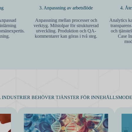
ng
3. Anpassning av arbetsflöde
4. Åt
 Anpassad
Anpassning mellan processer och
Analytics ka
inlärning
verktyg. Milstolpar för strukturerad
transparens
omänexpertis.
utveckling. Produktion och QA-
och tjänste
tning.
kommentarer kan göras i två steg.
Case In
mode
A INDUSTRIER BEHÖVER TJÄNSTER FÖR INNEHÅLLSMODE