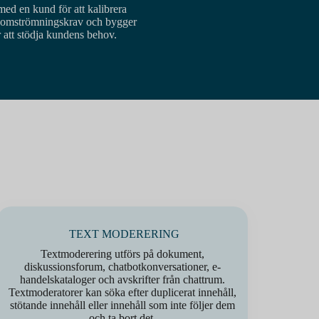
med en kund för att kalibrera
enomströmningskrav och bygger
 att stödja kundens behov.
TEXT MODERERING
Textmoderering utförs på dokument,
diskussionsforum, chatbotkonversationer, e-
handelskataloger och avskrifter från chattrum.
Textmoderatorer kan söka efter duplicerat innehåll,
stötande innehåll eller innehåll som inte följer dem
och ta bort det.