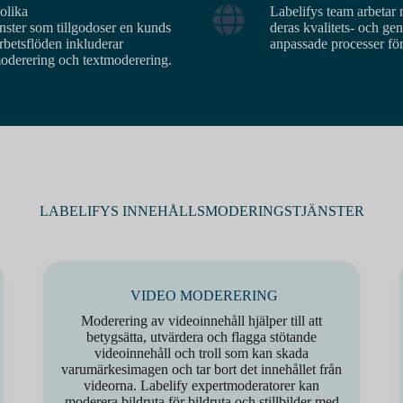
 olika
Labelifys team arbetar 
nster som tillgodoser en kunds
deras kvalitets- och g
rbetsflöden inkluderar
anpassade processer för
oderering och textmoderering.
LABELIFYS INNEHÅLLSMODERINGSTJÄNSTER
VIDEO MODERERING
Moderering av videoinnehåll hjälper till att
betygsätta, utvärdera och flagga stötande
videoinnehåll och troll som kan skada
varumärkesimagen och tar bort det innehållet från
videorna. Labelify expertmoderatorer kan
moderera bildruta för bildruta och stillbilder med