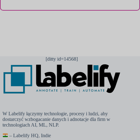
l
e
c
t
e
d
[ditty id=14568]
W Labelify łączymy technologie, procesy i ludzi, aby
dostarczyć wzbogacanie danych i adnotacje dla firm w
technologiach AI, ML, NLP.
– Labelify HQ, Indie