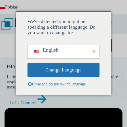
Przejdź
Polska
do
treści
We've detected you might be
speaking a different language. Do
you want to change to:
Zarezerwuj spotkanie odkrywcze
English
IMAGE SEGMENTATION SERVICE INDIA
Change Language
Labelify zapewnia doskonałe usługi segmentacji obrazu, które
wspierają strategie sztucznej inteligencji, uczenia
Close and do not switch language
maszynowego i operacji na danych.
Let's Connect