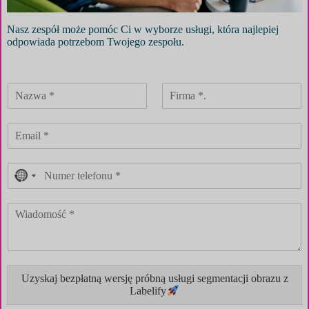
Nasz zespół może pomóc Ci w wyborze usługi, która najlepiej
odpowiada potrzebom Twojego zespołu.
N
o
c
o
u
n
t
r
y
Uzyskaj bezpłatną wersję próbną usługi segmentacji obrazu z
s
Labelify
e