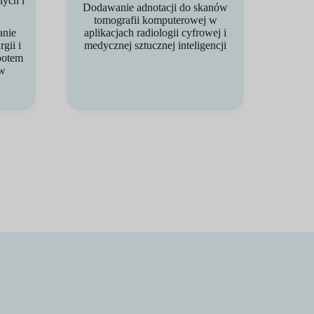
nych i
Dodawanie adnotacji do skanów
.
tomografii komputerowej w
anie
aplikacjach radiologii cyfrowej i
gii i
medycznej sztucznej inteligencji
botem
 w