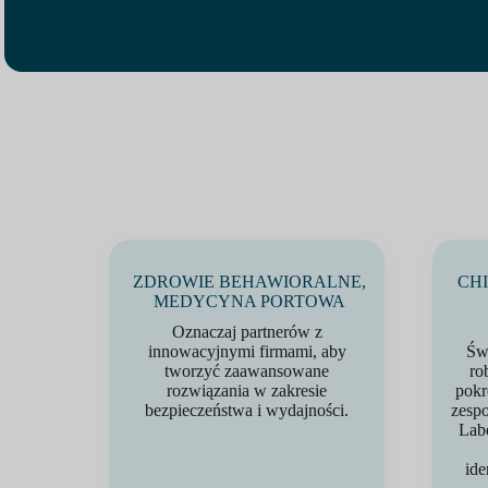
ZDROWIE BEHAWIORALNE,
CH
MEDYCYNA PORTOWA
Oznaczaj partnerów z
innowacyjnymi firmami, aby
Świ
tworzyć zaawansowane
ro
rozwiązania w zakresie
pokr
bezpieczeństwa i wydajności.
zespo
Labe
ide