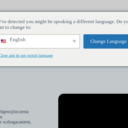
've detected you might be speaking a different language. Do y
Branże
Usługi
Firma
nt to change to:
English
Change Language
Close and do not switch language
ligencji/uczenia
zu
 ze wzbogacaniem,