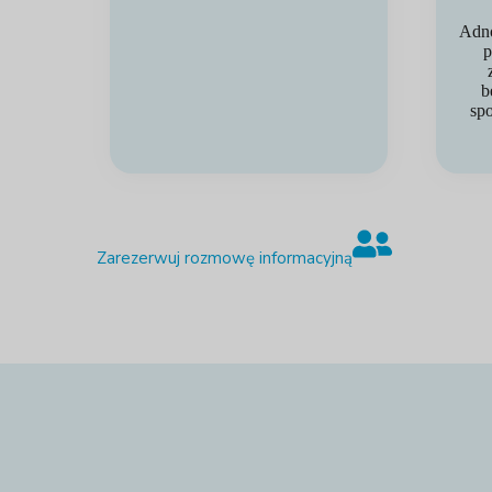
Adno
p
b
sp
Zarezerwuj rozmowę informacyjną