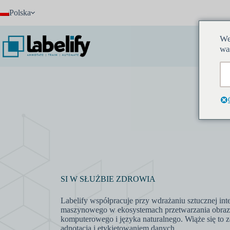
Przejdź
Polska
do
treści
We
wa
SI W SŁUŻBIE ZDROWIA
Labelify współpracuje przy wdrażaniu sztucznej inte
maszynowego w ekosystemach przetwarzania obra
komputerowego i języka naturalnego. Wiąże się to
adnotacją i etykietowaniem danych.