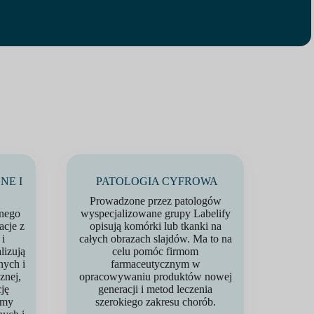
NE I
PATOLOGIA CYFROWA
Prowadzone przez patologów
nego
wyspecjalizowane grupy Labelify
acje z
opisują komórki lub tkanki na
 i
całych obrazach slajdów. Ma to na
lizują
celu pomóc firmom
nych i
farmaceutycznym w
znej,
opracowywaniu produktów nowej
ję
generacji i metod leczenia
tmy
szerokiego zakresu chorób.