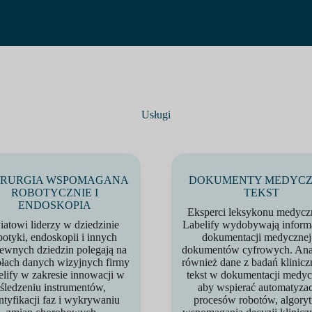
Usługi
IRURGIA WSPOMAGANA
DOKUMENTY MEDYCZ
ROBOTYCZNIE I
TEKST
ENDOSKOPIA
Eksperci leksykonu medycz
atowi liderzy w dziedzinie
Labelify wydobywają inform
botyki, endoskopii i innych
dokumentacji medycznej
ewnych dziedzin polegają na
dokumentów cyfrowych. Ana
łach danych wizyjnych firmy
również dane z badań klinicz
lify w zakresie innowacji w
tekst w dokumentacji medyc
śledzeniu instrumentów,
aby wspierać automatyzac
ntyfikacji faz i wykrywaniu
procesów robotów, algory