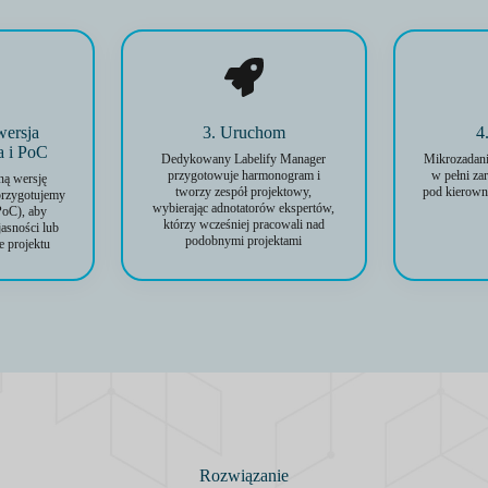
wersja
3. Uruchom
4
a i PoC
Dedykowany Labelify Manager
Mikrozadani
przygotowuje harmonogram i
w pełni zar
ną wersję
tworzy zespół projektowy,
pod kierown
przygotujemy
wybierając adnotatorów ekspertów,
PoC), aby
którzy wcześniej pracowali nad
jasności lub
podobnymi projektami
e projektu
Rozwiązanie