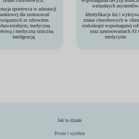
zmian chorobowych.
wspomagania decyzji klinicz
wirtualnych asystentów
tacja sportowca w adnotacji
unktowej dla zastosowań
Identyfikacja faz i wykryw
związanych ze zdrowiem
zmian chorobowych w chirur
ehawioralnym, medycyną
endoskopii wspomaganej ro
ortową i medyczną sztuczną
oraz zastosowaniach AI
inteligencją
medycynie
Jak to działa
Proste i szybkie