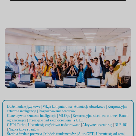
Duże modele językowe
|
Wizja komputerowa
|
Adnotacje obrazkowe
|
Korporacyjna
sztuczna inteligencja
|
Rozpoznawanie wzorców
Generatywna sztuczna inteligencja
|
MLOps
|
Rekurencyjne sieci neuronowe
|
Ramki
ograniczające
|
Przecięcie nad zjednoczeniem
|
YOLO
GPT4 Turbo
|
Uczenie się częściowo nadzorowane
|
Aktywne uczenie się
|
NLP 101
|
Nauka kilku strzałów
Średnia średnia precyzja
|
Modele fundamentów
|
Auto-GPT
|
Uczenie się od zera
|