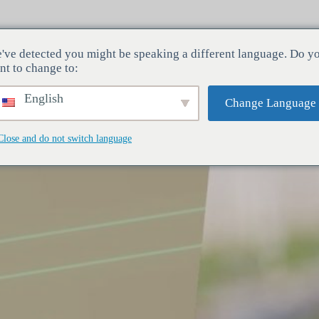
've detected you might be speaking a different language. Do y
ndustrias
Servicios
Empresa
nt to change to:
English
Change Language
Close and do not switch language