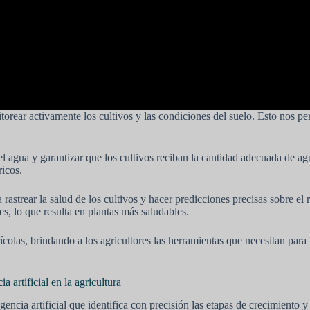
itorear activamente los cultivos y las condiciones del suelo. Esto nos 
l agua y garantizar que los cultivos reciban la cantidad adecuada de a
ricos.
astrear la salud de los cultivos y hacer predicciones precisas sobre el 
s, lo que resulta en plantas más saludables.
rícolas, brindando a los agricultores las herramientas que necesitan pa
 artificial en la agricultura
ligencia artificial que identifica con precisión las etapas de crecimien