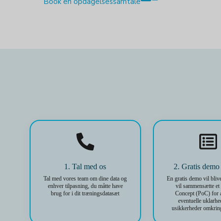
Book en opdagelsessamtale
1. Tal med os
2. Gratis dem
Tal med vores team om dine data og
En gratis demo vil blive
enhver tilpasning, du måtte have
vil sammensætte et
brug for i dit træningsdatasæt
Concept (PoC) for a
eventuelle uklarhed
usikkerheder omkring