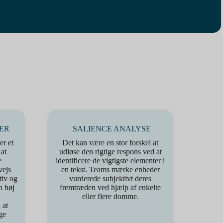
ER
SALIENCE ANALYSE
r et
Det kan være en stor forskel at
 at
udløse den rigtige respons ved at
e
identificere de vigtigste elementer i
vejs
en tekst. Teams mærke enheder
tiv og
vurderede subjektivt deres
n høj
fremtræden ved hjælp af enkelte
eller flere domme.
 at
ge