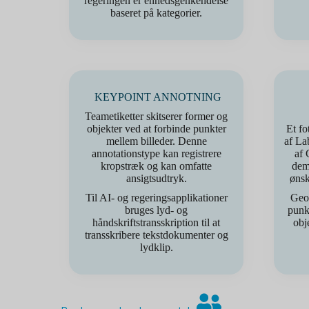
regeringen er enhedsgenkendelse
baseret på kategorier.
KEYPOINT ANNOTNING
Teametiketter skitserer former og
objekter ved at forbinde punkter
Et fo
mellem billeder. Denne
af La
annotationstype kan registrere
af 
kropstræk og kan omfatte
dem
ansigtsudtryk.
ønsk
Til AI- og regeringsapplikationer
Geos
bruges lyd- og
punkt
håndskriftstransskription til at
obj
transskribere tekstdokumenter og
lydklip.