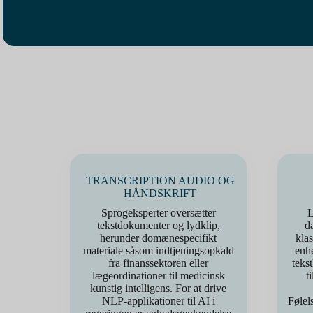
TRANSCRIPTION AUDIO OG
HÅNDSKRIFT
Sprogeksperter oversætter
L
tekstdokumenter og lydklip,
d
herunder domænespecifikt
kla
materiale såsom indtjeningsopkald
enhe
fra finanssektoren eller
tekst
lægeordinationer til medicinsk
t
kunstig intelligens. For at drive
NLP-applikationer til AI i
Følel