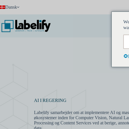
Fortsæt
Dansk
til
indhold
We
In
wa
AI I REGERING
Labelify samarbejder om at implementere AI og mas
økosystemer inden for Computer Vision, Natural L
Processing og Content Services ved at berige, anno
data.