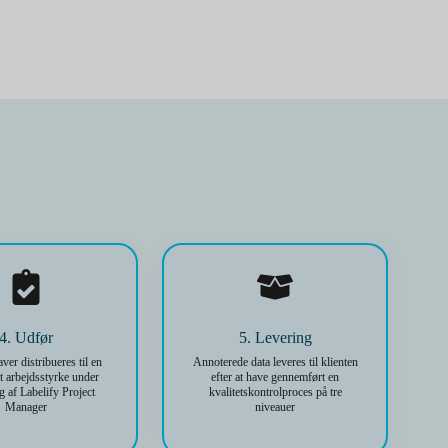
4. Udfør
5. Levering
er distribueres til en
Annoterede data leveres til klienten
et arbejdsstyrke under
efter at have gennemført en
g af Labelify Project
kvalitetskontrolproces på tre
Manager
niveauer