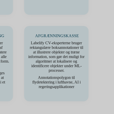
NG
AFGRÆNNINGSKASSE
er
Labelify CV-eksperterne bruger
af
rektangulære boksannotationer til
tere
at illustrere objekter og træne
alle
information, som gør det muligt for
 form.
algoritmer at lokalisere og
identificere objekter under ML-
processer.
ges
 at
Annotationspolygon til
i et
flydetektering i lufthavne, AI i
regeringsapplikationer