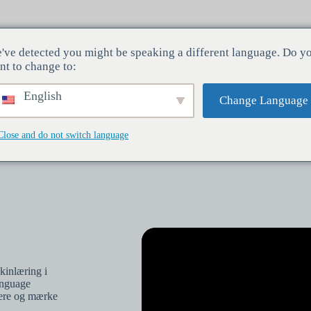
've detected you might be speaking a different language. Do y
dustrier
Tjenester
Virksomhed
nt to change to:
English
Change Language
Close and do not switch language
kinlæring i
anguage
tere og mærke