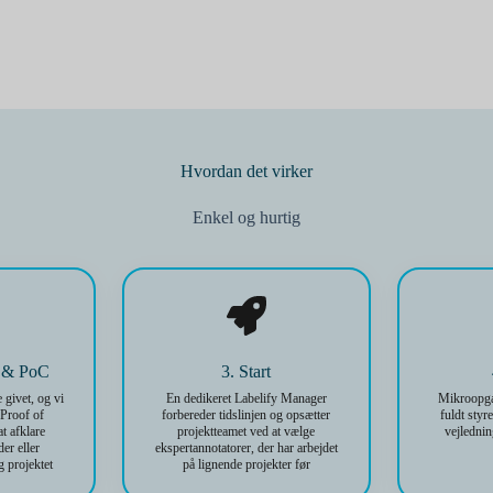
Hvordan det virker
Enkel og hurtig
o & PoC
3. Start
 givet, og vi
En dedikeret Labelify Manager
Mikroopgav
 Proof of
forbereder tidslinjen og opsætter
fuldt styr
t afklare
projektteamet ved at vælge
vejlednin
er eller
ekspertannotatorer, der har arbejdet
 projektet
på lignende projekter før