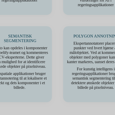
regeringsapplikationer
vurderinger for AI i
regeringsapplikationer
SEMANTISK
POLYGON ANNOTNI
SEGMENTERING
Ekspertannotatorer placer
to kan opdeles i komponenter
punkter ved hvert hjørne 
belify-teamet og kommenteres
målobjektet. Ved at kommen
CV-eksperterne. Dette giver
objekter med polygoner kan 
 mulighed for at identificere
kanter markeres, uanset deres
ede objekter på pixelniveau.
For kunstig intelligens i
patiale applikationer bruger
regeringsapplikationer bru
annotering til at lokalisere et
semantisk segmentering til
ekt og dets komponenter i et
detektere ønskede objekter 
billede.
billede på pixelniveau.