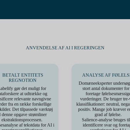
ANVENDELSE AF AI I REGERINGEN
BETALT ENTITETS
ANALYSE AF FØLELS
REGNOTION
Domæneeksperter undersøge
abelify gør det muligt for
stort antal dokumenter for
ataforskere at udtrække og
foretage følelsesmæssig
ssificere relevante navngivne
vurderinger. De bruger tre-
der fra en række forskellige
klassifikationer: neutral, nega
kilder. Det tilpassede værktøj
positiv. Mange job kræver e
il denne opgave strømliner
grad af følelse.
ekstraktionsprocessen.
Salience-analyse bruges til
sesanalyse af tekstdata for AI i
identificere svar og foreta