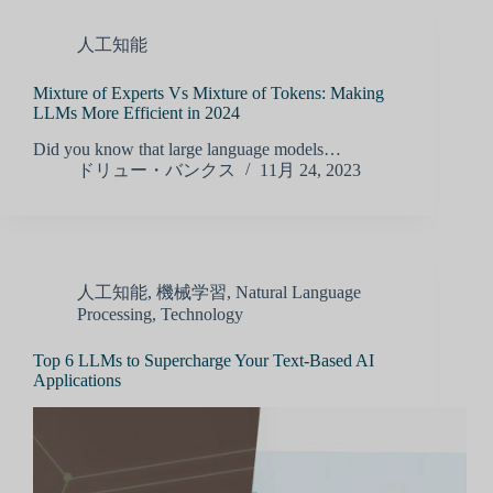
人工知能
Mixture of Experts Vs Mixture of Tokens: Making
LLMs More Efficient in 2024
Did you know that large language models…
ドリュー・バンクス
11月 24, 2023
人工知能
,
機械学習
,
Natural Language
Processing
,
Technology
Top 6 LLMs to Supercharge Your Text-Based AI
Applications