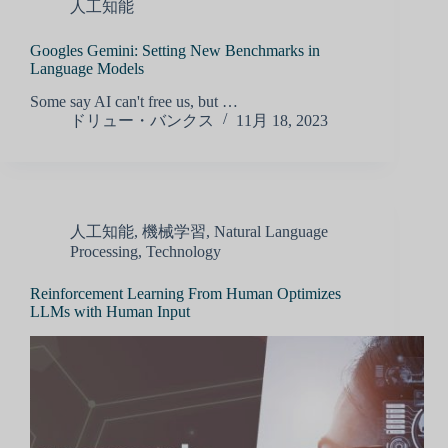
人工知能
Googles Gemini: Setting New Benchmarks in
Language Models
Some say AI can't free us, but …
ドリュー・バンクス
11月 18, 2023
人工知能
,
機械学習
,
Natural Language
Processing
,
Technology
Reinforcement Learning From Human Optimizes
LLMs with Human Input