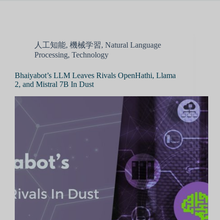
人工知能
,
機械学習
,
Natural Language
Processing
,
Technology
Bhaiyabot’s LLM Leaves Rivals OpenHathi, Llama
2, and Mistral 7B In Dust