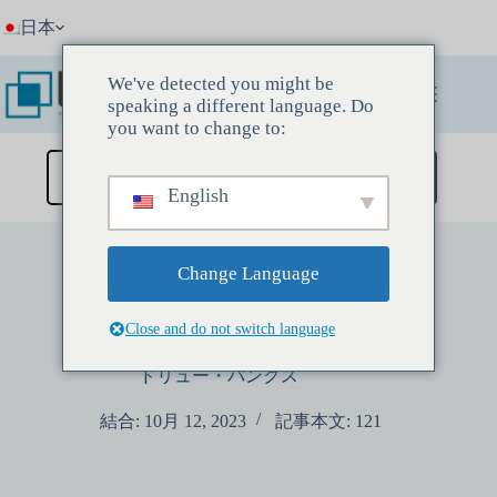
コ
日本
ン
テ
ン
We've detected you might be
ツ
speaking a different language. Do
へ
you want to change to:
ス
キ
ディスカバリーミーティングを予約する
English
ッ
プ
Change Language
Close and do not switch language
ドリュー・バンクス
結合: 10月 12, 2023
記事本文: 121