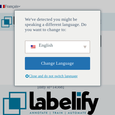
Passer
Français
au
contenu
We've detected you might be
speaking a different language. Do
you want to change to:
Réservez une réunion découverte
English
Change Language
Close and do not switch language
[ditty id=14568]