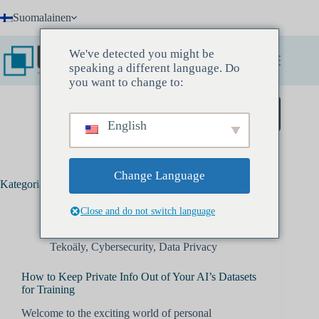
Skip
Suomalainen
to
content
We've detected you might be
speaking a different language. Do
you want to change to:
Varaa löytökokous
English
Change Language
Kategoria:
Cybersecurity
Close and do not switch language
Tekoäly
,
Cybersecurity
,
Data Privacy
How to Keep Private Info Out of Your AI’s Datasets
for Training
Welcome to the exciting world of personal