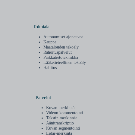
Toimialat
Autonomiset ajoneuvot
Kauppa
Maatalouden tekoäly
Rahoituspalvelut
Paikkatietotekniikka
Lääketieteellinen tekoäly
Hallitus
Palvelut
Kuvan merkinnät
Videon kommentointi
Tekstin merkinnät
Äänitranskriptio
Kuvan segmentointi
Lidar-merkintä